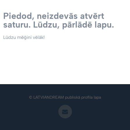
Piedod, neizdevās atvērt
saturu. Lūdzu, pārlādē lapu.
Lūdzu mēģini vēlāk!
© LATVIANDREAM publiskā profila lapa