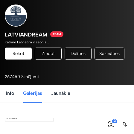
LATVIANDREAM
TEAM
Katram Latvietim ir sapnis...
Sekot
Ziedot
Dalīties
Sazināties
267450 Skatījumi
Info
Galerijas
Jaunākie
0
AI