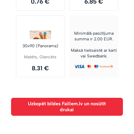
0.76 €
6.85 €
Minimālā pasūtījuma
summa ir 2.00 EUR.
30x90 (Panorama)
Maksā tiešsaistē ar karti
vai Swedbank.
Matēts, Glancēts
8.31 €
Uzkopēt bildes Failiem.lv un nosūtīt
drukai