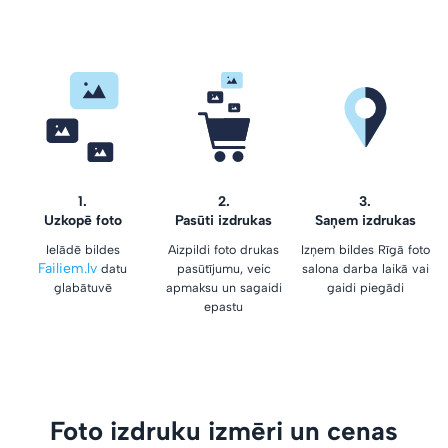
1.
2.
3.
Uzkopē foto
Pasūti izdrukas
Saņem izdrukas
Ielādē bildes
Aizpildi foto drukas
Izņem bildes Rīgā foto
Failiem.lv
datu
pasūtījumu, veic
salona darba laikā vai
glabātuvē
apmaksu un sagaidi
gaidi piegādi
epastu
Foto izdruku izmēri un cenas