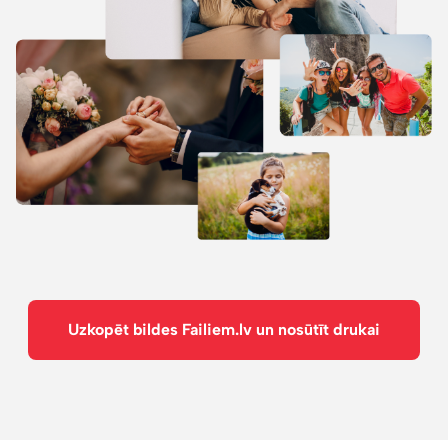
Uzkopēt bildes Failiem.lv un nosūtīt drukai