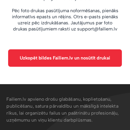
Pēc foto drukas pasūtījuma noformēšanas, pienāks
informatīvs epasts un rēķins. Otrs e-pasts pienāks
uzreiz pēc izdrukāšanas. Jautājumus par foto
drukas pasūtījumiem raksti uz
support@failiem.lv
Uzkopēt bildes Failiem.lv un nosūtīt drukai
Failiem.lv apvieno drošu glabāšanu, koplietošanu,
publicēšanu, satura pārvaldību un mākslīgā intelekta
rīkus, lai organizētu failus un paātrinātu profesionāļu,
uzņēmumu un viņu klientu darbplūsmas.