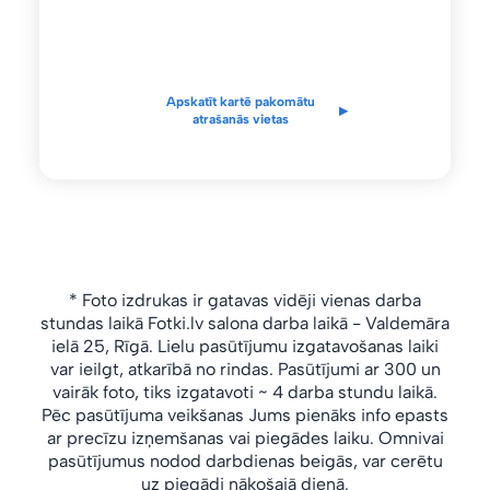
Apskatīt kartē pakomātu
▸
atrašanās vietas
* Foto izdrukas ir gatavas vidēji vienas darba
stundas laikā Fotki.lv salona
darba laikā
- Valdemāra
ielā 25, Rīgā.
Lielu pasūtījumu izgatavošanas laiki
var ieilgt, atkarībā no rindas.
Pasūtījumi ar 300 un
vairāk foto, tiks izgatavoti ~ 4 darba stundu laikā.
Pēc pasūtījuma veikšanas Jums pienāks info epasts
ar precīzu izņemšanas vai piegādes laiku. Omnivai
pasūtījumus nodod darbdienas beigās, var cerētu
uz piegādi nākošajā dienā.