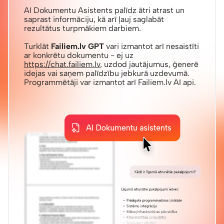
AI Dokumentu Asistents palīdz ātri atrast un
saprast informāciju, kā arī ļauj saglabāt
rezultātus turpmākiem darbiem.
Turklāt
Failiem.lv GPT
vari izmantot arī nesaistīti
ar konkrētu dokumentu - ej uz
https://chat.failiem.lv
, uzdod jautājumus, ģenerē
idejas vai saņem palīdzību jebkurā uzdevumā.
Programmētāji var izmantot arī Failiem.lv AI api.