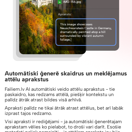
Automātiski ģenerē skaidrus un meklējamus
attēlu aprakstus
Failiem.lv AI automātiski veido attēlu aprakstus - tie
paskaidro, kas redzams attēlā, piešķir kontekstu un
palīdz ātrāk atrast bildes visā arhīvā.
Apraksti palīdz ne tikai ātrāk atrast attēlus, bet arī labāk
izprast tajos redzamo.
Visi apraksti ir rediģējami - ja automātiski ģenerētajam
aprakstam vēlies ko pielabot, to droši vari darīt. Esošie