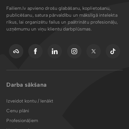
atbalsts@failiem.lv, lai noskaidrotu iespējas to ieviest.
Failiem.lv apvieno drošu glabāšanu, koplietošanu,
publicēšanu, satura pārvaldību un mākslīgā intelekta
rīkus, lai organizētu failus un paātrinātu profesionāļu,
uzņēmumu un viņu klientu darbplūsmas.
Darba sākšana
Izveidot kontu / Ienākt
Cenu plāni
Profesionāļiem