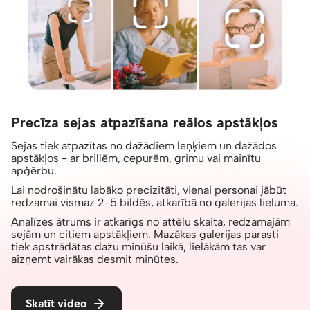
Precīza sejas atpazīšana reālos apstākļos
Sejas tiek atpazītas no dažādiem leņķiem un dažādos
apstākļos - ar brillēm, cepurēm, grimu vai mainītu
apģērbu.
Lai nodrošinātu labāko precizitāti, vienai personai jābūt
redzamai vismaz 2-5 bildēs, atkarībā no galerijas lieluma.
Analīzes ātrums ir atkarīgs no attēlu skaita, redzamajām
sejām un citiem apstākļiem. Mazākas galerijas parasti
tiek apstrādātas dažu minūšu laikā, lielākām tas var
aizņemt vairākas desmit minūtes.
Skatīt video