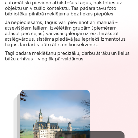
automātiski pievieno atbilstošus tagus, balstoties uz
objektu un vizuālo kontekstu. Tas padara tavu foto
bibliotēku pilnībā meklējamu bez liekas piepūles.
Ja nepieciešams, tagus vari pievienot arī manuāli -
atsevišķiem failiem, izvēlētām grupām (piemēram,
atlasot pēc sejas) vai visai galerijai uzreiz. Ierakstot
atslēgvārdus, sistēma piedāvā jau iepriekš izmantotus
tagus, lai darbs būtu ātrs un konsekvents.
Tagi padara meklēšanu precīzāku, darbu ātrāku un lielus
bilžu arhīvus - vieglāk pārvaldāmus.