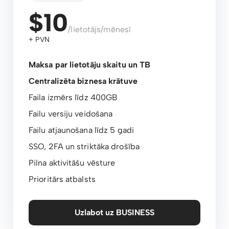
$10
/lietotājs/mēnesī
+ PVN
Maksa par lietotāju skaitu un TB
Centralizēta biznesa krātuve
Faila izmērs līdz 400GB
Failu versiju veidošana
Failu atjaunošana līdz 5 gadi
SSO, 2FA un striktāka drošība
Pilna aktivitāšu vēsture
Prioritārs atbalsts
Uzlabot uz BUSINESS