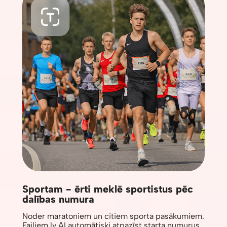
Sportam - ērti meklē sportistus pēc
dalības numura
Noder maratoniem un citiem sporta pasākumiem.
Failiem.lv AI automātiski atpazīst starta numurus,