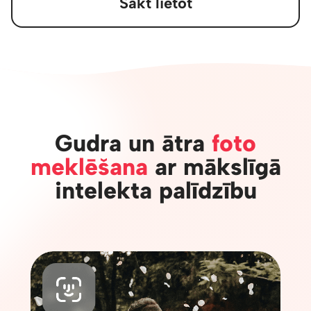
Sākt lietot
Gudra un ātra
foto
meklēšana
ar mākslīgā
intelekta palīdzību