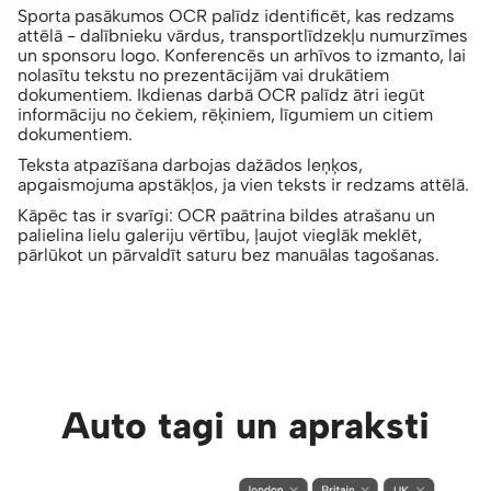
Sporta pasākumos OCR palīdz identificēt, kas redzams
attēlā - dalībnieku vārdus, transportlīdzekļu numurzīmes
un sponsoru logo. Konferencēs un arhīvos to izmanto, lai
nolasītu tekstu no prezentācijām vai drukātiem
dokumentiem. Ikdienas darbā OCR palīdz ātri iegūt
informāciju no čekiem, rēķiniem, līgumiem un citiem
dokumentiem.
Teksta atpazīšana darbojas dažādos leņķos,
apgaismojuma apstākļos, ja vien teksts ir redzams attēlā.
Kāpēc tas ir svarīgi: OCR paātrina bildes atrašanu un
palielina lielu galeriju vērtību, ļaujot vieglāk meklēt,
pārlūkot un pārvaldīt saturu bez manuālas tagošanas.
Auto tagi un apraksti