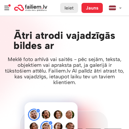
Ieiet
Jauns
Ātri atrodi vajadzīgās
bildes ar
Failiem.lv AI
Meklē foto arhīvā vai saitēs - pēc sejām, teksta,
objektiem vai apraksta pat, ja galerijā ir
tūkstošiem attēlu. Failiem.lv AI palīdz ātri atrast to,
kas vajadzīgs, ietaupot laiku tev un taviem
klientiem.