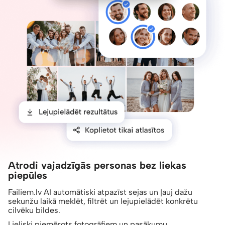
Atrodi vajadzīgās personas bez liekas
piepūles
Failiem.lv AI automātiski atpazīst sejas un ļauj dažu
sekunžu laikā meklēt, filtrēt un lejupielādēt konkrētu
cilvēku bildes.
Lieliski piemērots fotogrāfiem un pasākumu