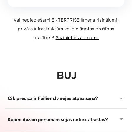
Vai nepieciešami ENTERPRISE līmeņa risinājumi,
privāta infrastruktūra vai pielāgotas drošības
prasības?
Sazinieties ar mums
BUJ
Cik precīza ir Failiem.lv sejas atpazīšana?
Failiem.lv AI spēj atpazīt sejas no dažādiem leņķiem un
dažādos apstākļos - ar brillēm, cepurēm, grimu vai
Kāpēc dažām personām sejas netiek atrastas?
mainītu apģērbu. Lai persou varētu atpazīt pēc sejas,
tai jābūt redzamai vairākās bildēs, atkarībā no galerijas