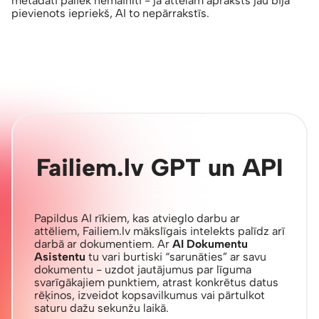
metadati paliek nemainīti - ja attēlam apraksts jau bija
pievienots iepriekš, AI to nepārrakstīs.
Failiem.lv GPT un API
Papildus AI rīkiem, kas atvieglo darbu ar
attēliem, Failiem.lv mākslīgais intelekts palīdz arī
darbā ar dokumentiem. Ar
AI Dokumentu
Asistentu
tu vari burtiski “sarunāties” ar savu
dokumentu - uzdot jautājumus par līguma
svarīgākajiem punktiem, atrast konkrētus datus
rēķinos, izveidot kopsavilkumus vai pārtulkot
saturu dažu sekunžu laikā.