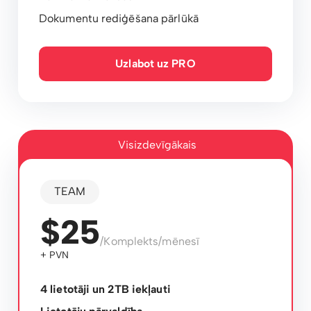
Dokumentu rediģēšana pārlūkā
Uzlabot uz PRO
Visizdevīgākais
TEAM
$25
/Komplekts/mēnesī
+ PVN
4 lietotāji un 2TB iekļauti