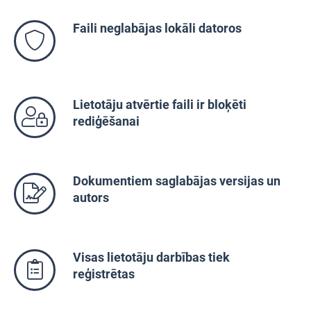
Faili neglabājas lokāli datoros
Lietotāju atvērtie faili ir bloķēti
rediģēšanai
Dokumentiem saglabājas versijas un
autors
Visas lietotāju darbības tiek
reģistrētas