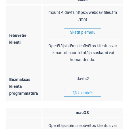
mount -t davfs https://webdav.files.fm
/mnt
Skatīt piemēru
Iebūvētie
klienti
Operētājsistēmu iebūvētos klientus var
izmantot caur lietotāja saskarni vai
komandrindu.
davfs2
Bezmaksas
klienta
Uzstādīt
programmatūra
macOS
Operētājsistēmu iebūvētos klientus var