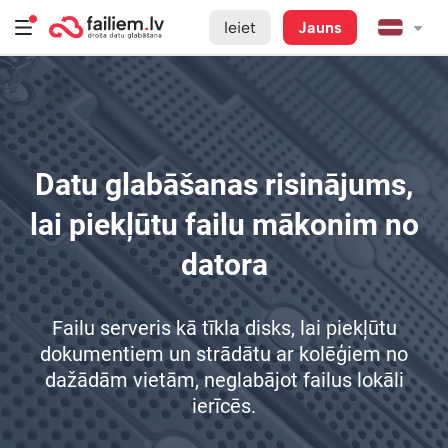
Ieiet
Jauns
Datu glabāšanas risinājums,
lai piekļūtu failu mākonim no
datora
Failu serveris kā tīkla disks, lai piekļūtu
dokumentiem un strādātu ar kolēģiem no
dažādām vietām, neglabājot failus lokāli
ierīcēs.