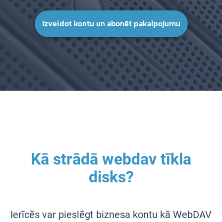
Izveidot kontu un abonēt pakalpojumu
Kā strādā webdav tīkla
disks?
Ierīcēs var pieslēgt biznesa kontu kā WebDAV