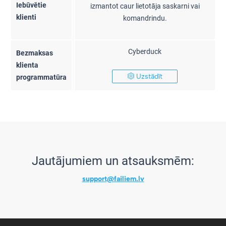
Iebūvētie
izmantot caur lietotāja saskarni vai
klienti
komandrindu.
Cyberduck
Bezmaksas
klienta
Uzstādīt
programmatūra
Jautājumiem un atsauksmēm:
support@failiem.lv