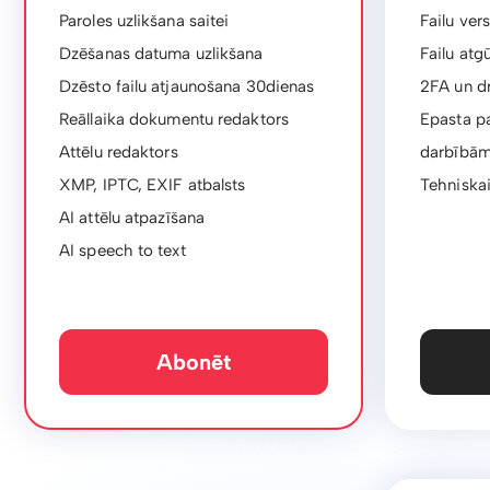
Paroles uzlikšana saitei
Failu ver
Dzēšanas datuma uzlikšana
Failu atg
Dzēsto failu atjaunošana 30dienas
2FA un d
Reāllaika dokumentu redaktors
Epasta pa
Attēlu redaktors
darbībā
XMP, IPTC, EXIF ​​atbalsts
Tehniskai
AI attēlu atpazīšana
AI speech to text
Abonēt