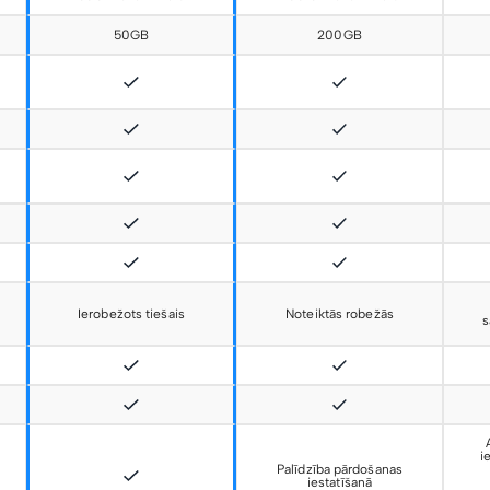
50GB
200GB
Ierobežots tiešais
Noteiktās robežās
s
i
Palīdzība pārdošanas
iestatīšanā