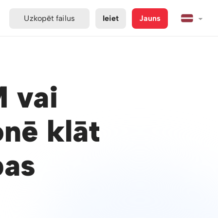
Uzkopēt failus
Ieiet
Jauns
 vai
nē klāt
bas