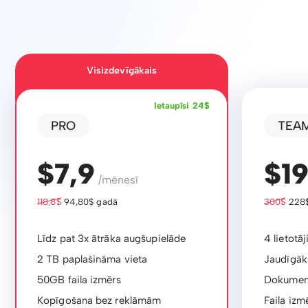
Visizdevīgākais
Ietaupīsi 24$
PRO
TEA
$7,9
$1
/mēnesī
118,8$
94,80$ gadā
300$
228$
Līdz pat 3x ātrāka augšupielāde
4 lietotāj
2 TB paplašināma vieta
Jaudīgāks
50GB faila izmērs
Dokument
Kopīgošana bez reklāmām
Faila izm