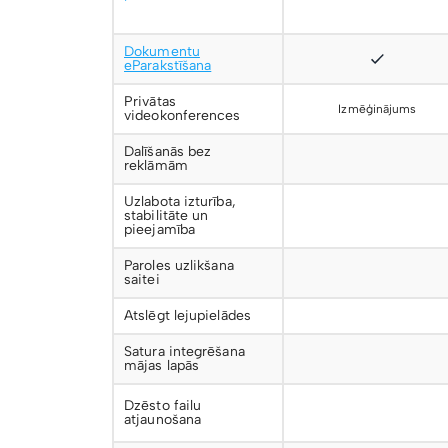
Dokumentu
eParakstīšana
Privātas
Izmēģinājums
videokonferences
Dalīšanās bez
reklāmām
Uzlabota izturība,
stabilitāte un
pieejamība
Paroles uzlikšana
saitei
Atslēgt lejupielādes
Satura integrēšana
mājas lapās
Dzēsto failu
atjaunošana