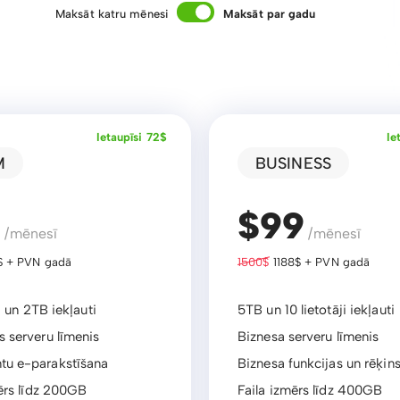
Maksāt katru mēnesi
Maksāt par gadu
Ietaupīsi 72$
Ie
M
BUSINESS
9
$99
/mēnesī
/mēnesī
 + PVN gadā
1500$
1188$ + PVN gadā
i un 2TB iekļauti
5TB un 10 lietotāji iekļauti
 serveru līmenis
Biznesa serveru līmenis
u e-parakstīšana
Biznesa funkcijas un rēķin
ērs līdz 200GB
Faila izmērs līdz 400GB