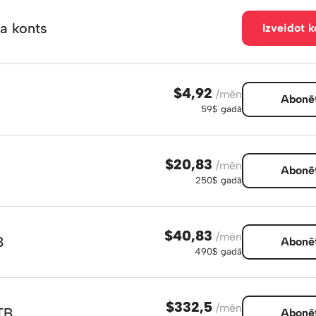
a konts
Izveidot k
$4,92
/mēn
Abonē
59$ gadā
$20,83
/mēn
Abonē
250$ gadā
$40,83
/mēn
B
Abonē
490$ gadā
$332,5
/mēn
TB
Abonē