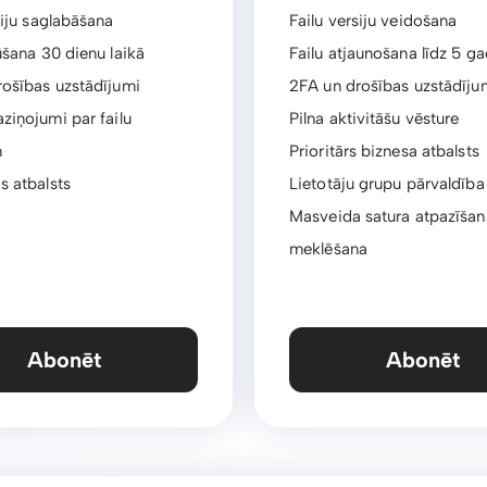
siju saglabāšana
Failu versiju veidošana
ūšana 30 dienu laikā
Failu atjaunošana līdz 5 ga
rošības uzstādījumi
2FA un drošības uzstādīju
ziņojumi par failu
Pilna aktivitāšu vēsture
m
Prioritārs biznesa atbalsts
s atbalsts
Lietotāju grupu pārvaldība
Masveida satura atpazīšan
meklēšana
Abonēt
Abonēt