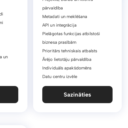
pārvaldība
di
Metadati un meklēšana
mi
API un integrācija
Pielāgotas funkcijas atbilstoši
biznesa prasībām
Prioritārs tehniskais atbalsts
a un
Ārējo lietotāju pārvaldība
Individuāls apakšdomēns
Datu centru izvēle
Sazināties