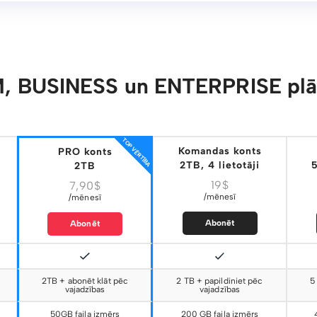
, BUSINESS un ENTERPRISE plān
TOP VĒRTĪBA
Komandas konts
PRO konts
2TB, 4 lietotāji
5
2TB
19$
7,90$
/mēnesī
/mēnesī
Abonēt
Abonēt
2TB + abonēt klāt pēc
2 TB + papildiniet pēc
5
vajadzības
vajadzības
50GB faila izmērs
200 GB faila izmērs