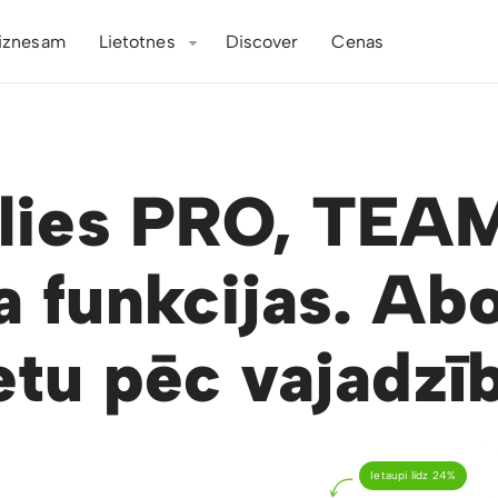
iznesam
Lietotnes
Discover
Cenas
ēlies PRO, TEAM
a funkcijas. Abo
etu pēc vajadzī
Ietaupi līdz 24%