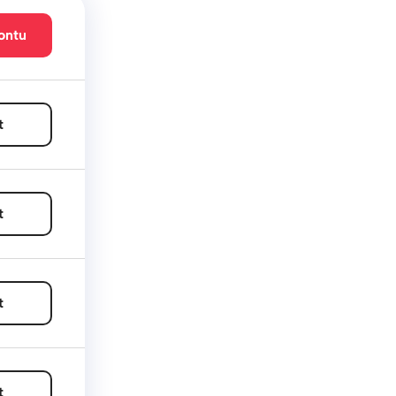
ontu
t
t
t
t