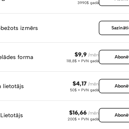
3990$ gadā
obežots izmērs
Sazināti
$9,9
/mēn
ielādes forma
Abonē
118,8$ + PVN gadā
$4,17
/mēn
 lietotājs
Abonē
50$ + PVN gadā
$16,66
/mēn
Lietotājs
Abonē
200$ + PVN gadā