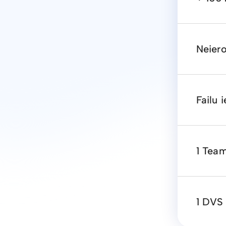
Neier
Failu 
1 Team
1 DVS 