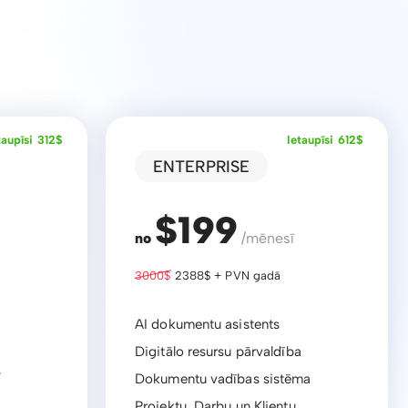
taupīsi 312$
Ietaupīsi 612$
ENTERPRISE
$199
no
/mēnesī
3000$
2388$ + PVN gadā
AI dokumentu asistents
Digitālo resursu pārvaldība
s
Dokumentu vadības sistēma
Projektu, Darbu un Klientu