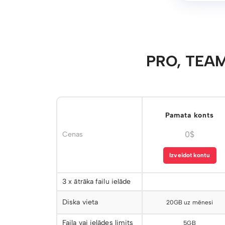
PRO, TEAM
Pamata konts
0$
Cenas
Izveidot kontu
3 x ātrāka failu ielāde
Diska vieta
20GB uz mēnesi
Faila vai ielādes limits
5GB