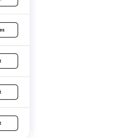
es
t
t
t