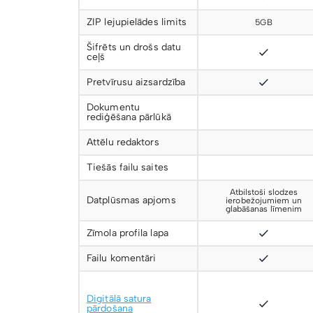
ZIP lejupielādes limits
5GB
Šifrēts un drošs datu
ceļš
Pretvīrusu aizsardzība
Dokumentu
rediģēšana pārlūkā
Attēlu redaktors
Tiešās failu saites
Atbilstoši slodzes
Datplūsmas apjoms
ierobežojumiem un
glabāšanas līmenim
Zīmola profila lapa
Failu komentāri
Digitālā satura
pārdošana