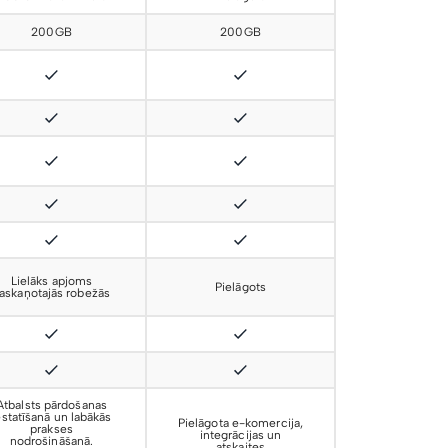
200GB
200GB
Lielāks apjoms
Pielāgots
askaņotajās robežās
Atbalsts pārdošanas
estatīšanā un labākās
Pielāgota e-komercija,
prakses
integrācijas un
nodrošināšanā.
atskaites