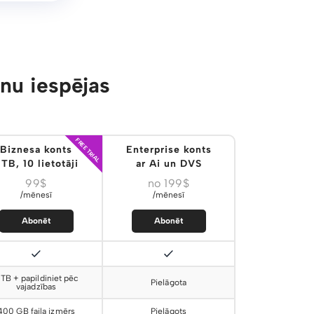
u iespējas
FREE TRIAL
Biznesa konts
Enterprise konts
TB, 10 lietotāji
ar Ai un DVS
99$
no 199$
/mēnesī
/mēnesī
Abonēt
Abonēt
 TB + papildiniet pēc
Pielāgota
vajadzības
400 GB faila izmērs
Pielāgots