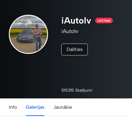
iAutolv
LIFETIME
iAutolv
Dalīties
105315 Skatījumi
Info
Galerijas
Jaunākie