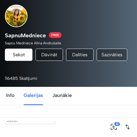
SapnuMedniece
FREE
Sapņu Medniece Alīna Andrušaite
Sekot
Dāvināt
Dalīties
Sazināties
116485 Skatījumi
Info
Galerijas
Jaunākie
0
AI