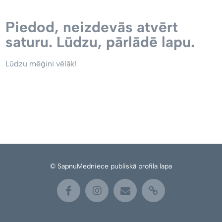
Piedod, neizdevās atvērt
saturu. Lūdzu, pārlādē lapu.
Lūdzu mēģini vēlāk!
© SapnuMedniece publiskā profila lapa