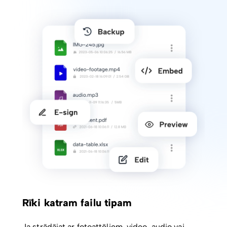
Rīki katram failu tipam
Ja strādājat ar fotoattēliem, video, audio vai