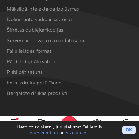
Mākslīgā intelekta darbplūsmas
Dokumentu vadības sistēma
Šifrētas dublējumkopijas
Serveri un privātā mākoņdatošana
Failu ielādes formas
Pārdot digitālo saturu
Publicēt saturu
Foto izdruku pasūtīšana
Bergafoto drukas produkti
Lietotnes un rīki
Lietojot šo vietni, jūs piekrītat Failiem.lv
OK
Izvēlne
Mani faili
PRO
Ieiet
noteikumiem
un
sīkdatnēm.