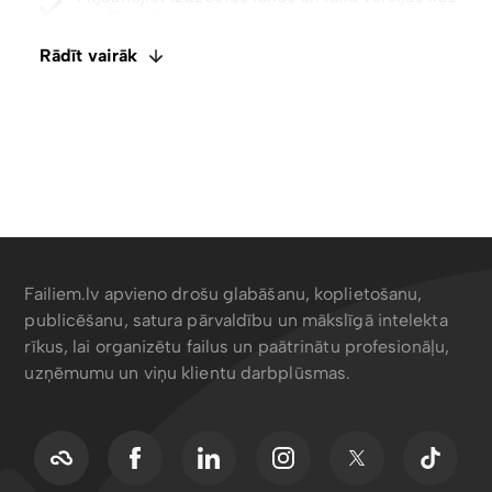
Integrēts E-paraksts. Komentāri un failu
ietagošana
Rādīt vairāk
Atspējot lejupielādes ar tikai skatīšanas piekļuvi
Failiem.lv apvieno drošu glabāšanu, koplietošanu,
publicēšanu, satura pārvaldību un mākslīgā intelekta
rīkus, lai organizētu failus un paātrinātu profesionāļu,
uzņēmumu un viņu klientu darbplūsmas.