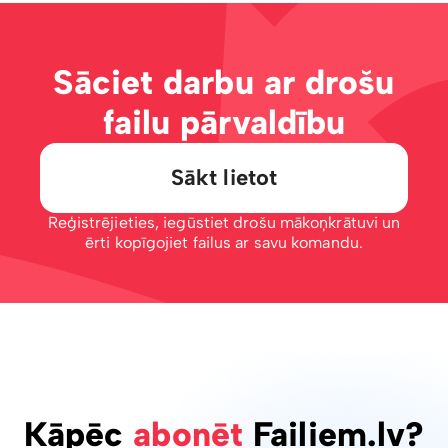
Sāciet darbu ar drošu
failu pārvaldību
Sākt lietot
Reģistrējieties, iegūstiet drošu mākoņkrātuvi un
ērti kopīgojiet failus ar savu komandu.
Kāpēc
abonēt
Failiem.lv?