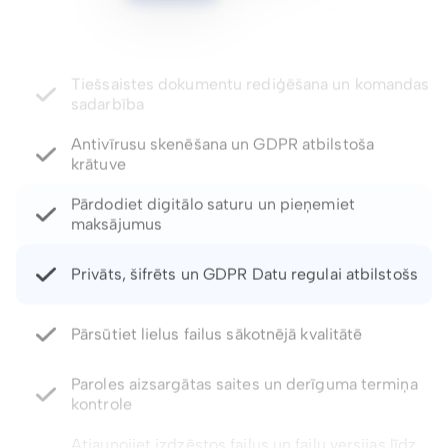
Antivīrusu skenēšana un GDPR atbilstoša
krātuve
Pārdodiet digitālo saturu un pieņemiet
maksājumus
Privāts, šifrēts un GDPR Datu regulai atbilstošs
Pārsūtiet lielus failus sākotnējā kvalitātē
Paroles aizsargātas saites un derīguma termiņa
kontrole
Atjaunojiet izdzēstos failus un failu versijas līdz
pat 5 gadiem