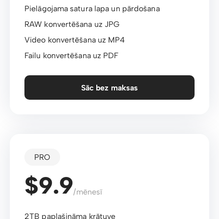
Pielāgojama satura lapa un pārdošana
RAW konvertēšana uz JPG
Video konvertēšana uz MP4
Failu konvertēšana uz PDF
Sāc bez maksas
PRO
$9.9
/mēnesī
2TB paplašināma krātuve