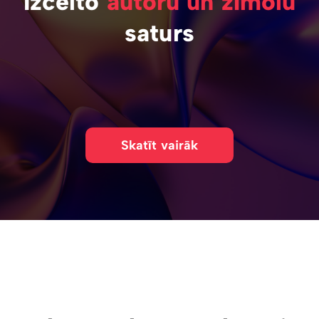
Izcelto
autoru un zīmolu
saturs
Skatīt vairāk