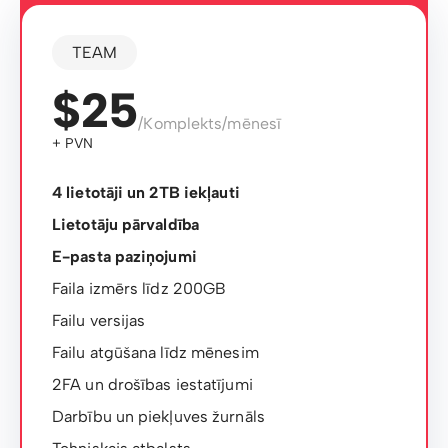
TEAM
$25
/Komplekts/mēnesī
+ PVN
4 lietotāji un 2TB iekļauti
Lietotāju pārvaldība
E-pasta paziņojumi
Faila izmērs līdz 200GB
Failu versijas
Failu atgūšana līdz mēnesim
2FA un drošības iestatījumi
Darbību un piekļuves žurnāls