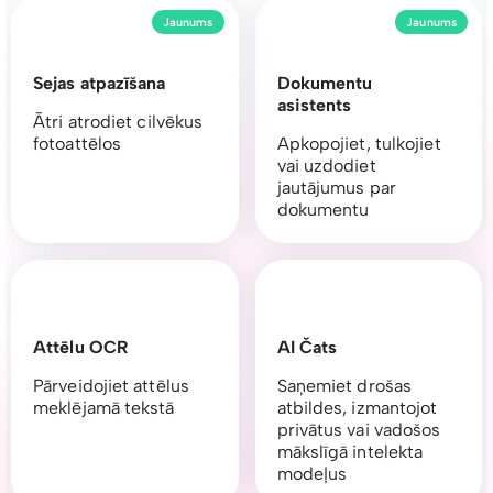
Jaunums
Jaunums
Sejas atpazīšana
Dokumentu
asistents
Ātri atrodiet cilvēkus
fotoattēlos
Apkopojiet, tulkojiet
vai uzdodiet
jautājumus par
dokumentu
Attēlu OCR
AI Čats
Pārveidojiet attēlus
Saņemiet drošas
meklējamā tekstā
atbildes, izmantojot
privātus vai vadošos
mākslīgā intelekta
modeļus