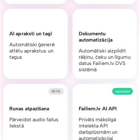
AI apraksti un tagi
Dokumentu
automatizācija
Automātiski ģenerē
attēlu aprakstus un
Automātiski aizpildīt
tagus
rēķinu, čeku un līgumu
datus Failiem.lv DVS
sistēmā
BETA
Jaunums
Runas atpazīšana
Failiem.lv AI API
Pārveidot audio failus
Privāts mākslīgā
tekstā
intelekta API
darbplūsmām un
automatizācijai